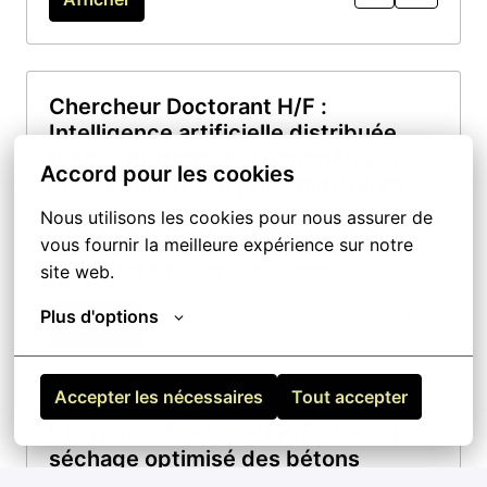
Chercheur Doctorant H/F :
Intelligence artificielle distribuée
pour la performance énergétique
Accord pour les cookies
collaborative des prosommateurs
Nous utilisons les cookies pour nous assurer de 
Sur site, Hybride
vous fournir la meilleure expérience sur notre 
Lingolsheim
,
Grand Est
,
France
site web.
Plus d'options
FR
Afficher
Accepter les nécessaires
Tout accepter
Chercheur Doctorant H/F : Vers un
séchage optimisé des bétons
biosourcés pour une meilleure